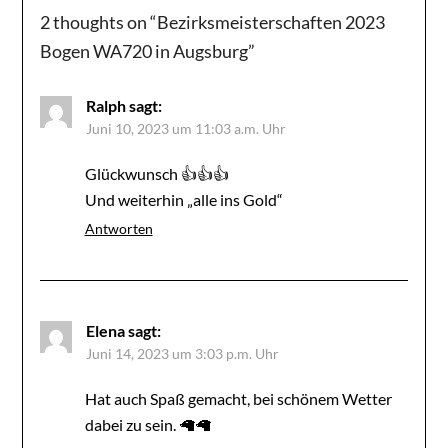
2 thoughts on “
Bezirksmeisterschaften 2023
Bogen WA720 in Augsburg
”
Ralph
sagt:
Juni 10, 2023 um 11:03 a.m. Uhr
Glückwunsch 👍👍👍
Und weiterhin „alle ins Gold“
Antworten
Elena
sagt:
Juni 14, 2023 um 3:03 p.m. Uhr
Hat auch Spaß gemacht, bei schönem Wetter
dabei zu sein. 🦙🦙